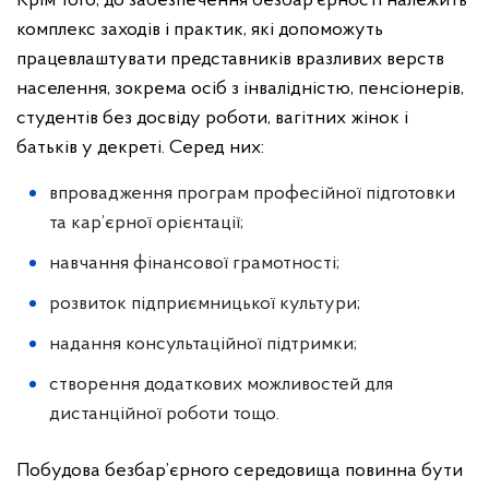
Крім того, до забезпечення безбар’єрності належить
комплекс заходів і практик, які допоможуть
працевлаштувати представників вразливих верств
населення, зокрема осіб з інвалідністю, пенсіонерів,
студентів без досвіду роботи, вагітних жінок і
батьків у декреті. Серед них:
впровадження програм професійної підготовки
та кар’єрної орієнтації;
навчання фінансової грамотності;
розвиток підприємницької культури;
надання консультаційної підтримки;
створення додаткових можливостей для
дистанційної роботи тощо.
Побудова безбар’єрного середовища повинна бути