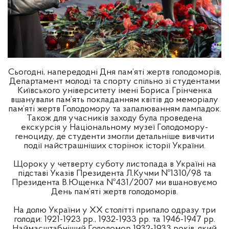
Сьогодні, напередодні Дня пам’яті жертв голодоморів,
Департамент молоді та спорту спільно зі студентами
Київського університету імені Бориса Грінченка
вшанували пам’ять покладанням квітів до меморіалу
пам’яті жертв Голодомору та запалюванням лампадок.
Також для учасників заходу була проведена
екскурсія у Національному музеї Голодомору-
геноциду, де студенти змогли детальніше вивчити
події найстрашніших сторінок історії України.
Щороку у четверту суботу листопада в Україні на
підставі Указів Президента Л.Кучми №1310/98 та
Президента В.Ющенка №431/2007 ми вшановуємо
День пам’яті жертв голодоморів.
На долю України у ХХ столітті припало одразу три
голоди: 1921-1923 рр., 1932-1933 рр. та 1946-1947 рр.
Наймасштабніший Голодомор 1932-1933 років, який