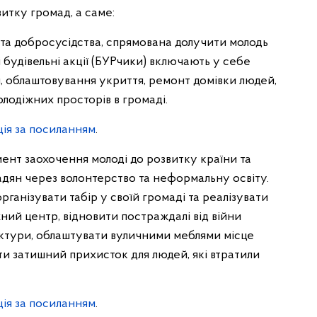
итку громад, а саме:
 та добросусідства, спрямована долучити молодь
 будівельні акції (БУРчики) включають у себе
, облаштовування укриття, ремонт домівки людей,
олодіжних просторів в громаді.
ія за посиланням
.
мент заохочення молоді до розвитку країни та
адян через волонтерство та неформальну освіту.
рганізувати табір у своїй громаді та реалізувати
ний центр, відновити постраждалі від війни
уктури, облаштувати вуличними меблями місце
ти затишний прихисток для людей, які втратили
ія за посиланням
.