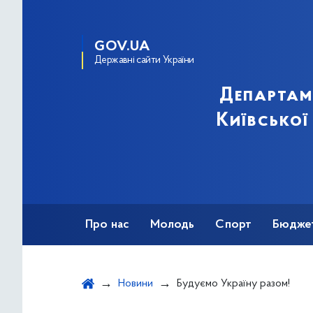
GOV.UA
Державні сайти України
Департам
Київської
Про нас
Молодь
Спорт
Бюдже
Оздоровлення
Фізкультурно-спортив
Новини
Будуємо Україну разом!