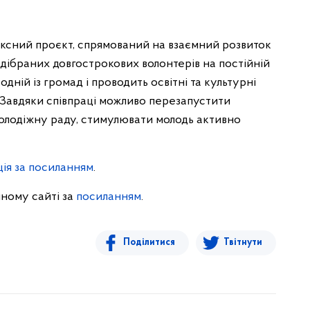
ексний проєкт, спрямований на взаємний розвиток
відібраних довгострокових волонтерів на постійній
дній із громад і проводить освітні та культурні
. Завдяки співпраці можливо перезапустити
молодіжну раду, стимулювати молодь активно
ія за посиланням
.
йному сайті за
посиланням
.
Поділитися
Твітнути