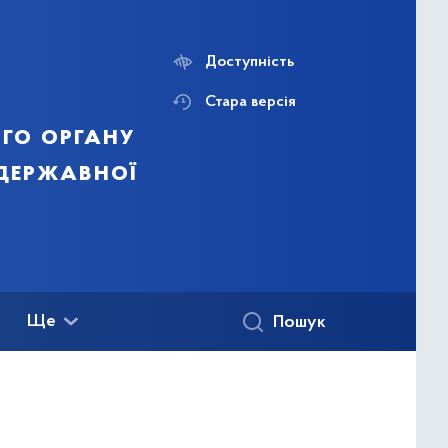
Доступність
Стара версія
го органу
 державної
Ще
Пошук