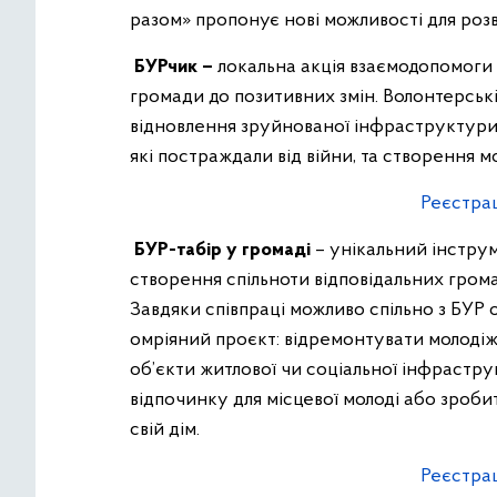
разом» пропонує нові можливості для розв
БУРчик –
локальна акція взаємодопомоги
громади до позитивних змін. Волонтерські
відновлення зруйнованої інфраструктури
які постраждали від війни, та створення м
Реєстрац
БУР-табір у громаді
– унікальний інстру
створення спільноти відповідальних гром
Завдяки співпраці можливо спільно з БУР о
омріяний проєкт: відремонтувати молодіж
об’єкти житлової чи соціальної інфрастр
відпочинку для місцевої молоді або зроби
свій дім.
Реєстрац