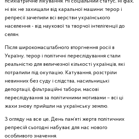
психіатричне лікування. Ні соціальний статус, ні фах,
ні вік не захищали від каральної машини: терор і
репресії зачепили всі верстви українського
населення - від наукової та творчої інтелігенції до
селян.
Після широкомасштабного вторгнення росії в
Україну, терор і політичні переслідування стали
реальністю для величезної кількості українців, які
потрапили під окупацію. Катування, розстріли
невинних без суду і слідства, насильницькі
депортації, фільтраційні табори, масові
переслідування за політичними мотивами – всі ці
жахи знову прийшли на українську землю.
З огляду на все це, День пам’яті жертв політичних
репресій сьогодні набуває для нас нового
особливого значення.