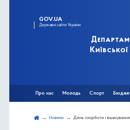
GOV.UA
Державні сайти України
Департам
Київської
Про нас
Молодь
Спорт
Бюдже
Оздоровлення
Фізкультурно-спортив
Новини
День скорботи і вшанування пам&#