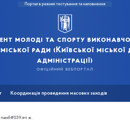
Портал в режимі тестування та наповнення
ент молоді та спорту виконавчо
 міської ради (Київської міської
адміністрації)
офіційний вебпортал
т
Координація проведення масових заходів
на реабілітація
039;яті жертв війни