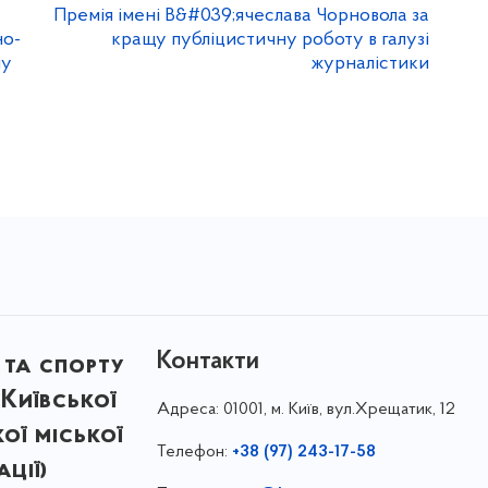
Премія імені В&#039;ячеслава Чорновола за
но-
кращу публіцистичну роботу в галузі
му
журналістики
Контакти
 та спорту
Київської
Адреса:
01001, м. Київ, вул.Хрещатик, 12
кої міської
Телефон:
+38 (97) 243-17-58
ції)