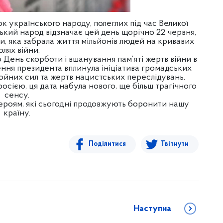
ок українського народу, полеглих під час Великої
нський народ відзначає цей день щорічно 22 червня,
и, яка забрала життя мільйонів людей на кривавих
олях війни.
 День скорботи і вшанування пам‘яті жертв війни в
шення президента вплинула ініціатива громадських
бройних сил та жертв нацистських переслідувань.
росією, ця дата набула нового, ще більш трагічного
сенсу.
 героям, які сьогодні продовжують боронити нашу
країну.
Поділитися
Твітнути
Наступна