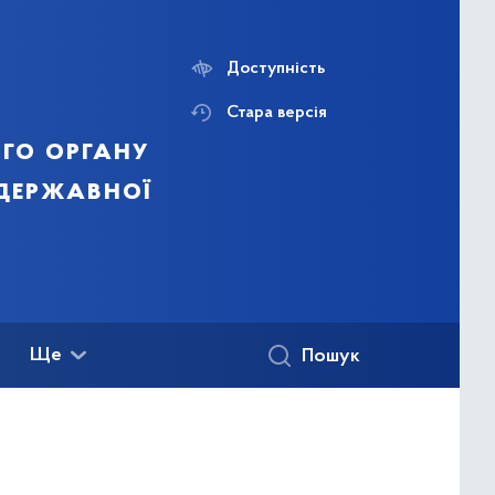
Доступність
Стара версія
го органу
 державної
Ще
Пошук