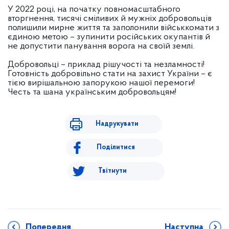
У 2022 році, на початку повномасштабного
вторгнення, тисячі сміливих й мужніх добровольців
полишили мирне життя та заполонили військкомати з
єдиною метою – зупинити російських окупантів й
не допустити панування ворога на своїй землі.
Добровольці – приклад рішучості та незламності!
Готовність добровільно стати на захист України – є
тією вирішальною запорукою нашої перемоги!
Честь та шана українським добровольцям!
Надрукувати
Поділитися
Твітнути
Попередня
Наступна