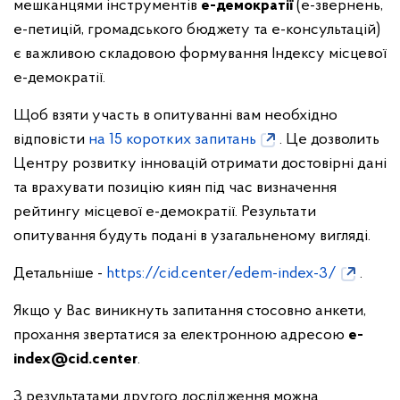
​мешканцями інструментів
е-демократії
(е-звернень,
е-петицій, громадського бюджету та е-консультацій)
є важливою складовою формування Індексу місцевої
е-демократії.
Щоб взяти участь в опитуванні вам необхідно
відповісти ​
на 15 коротких запитань​
. ​Це дозволить
Центру розвитку інновацій отримати достовірні дані
та ​врахувати позицію киян під час визначення
рейтингу місцевої е-демократії. Результати
опитування будуть подані в узагальненому вигляді.
Детальніше -
​https://cid.center/edem-index-3/​
.
Якщо у Вас виникнуть запитання стосовно анкети,
прохання ​звертатися за електронною адресою
e-
index@cid.center
.
З результатами ​другого дослідження можна