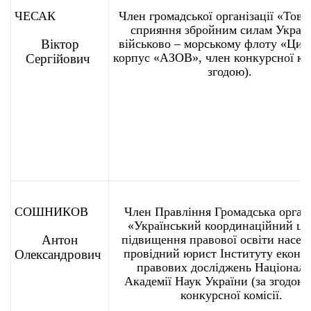
ЧЕСАК
Член громадської організації «Това
сприяння збройним силам Україн
Віктор
військово – морському флоту «Цив
корпус «АЗОВ», член конкурсної комі
Сергійович
згодою).
СОШНИКОВ
Член Правління Громадська органі
«Український координаційний це
Антон
підвищення правової освіти насел
провідний юрист Інституту економ
Олександрович
правових досліджень Національ
Академії Наук України (за згодою)
конкурсної комісії.