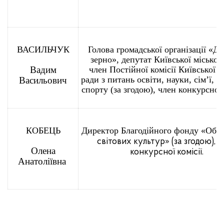
ВАСИЛЬЧУК
Голова громадської організації «Д
зерно», депутат Київської міської 
Вадим
член Постійної комісії Київської м
ради з питань освіти, науки, сім’ї, м
Васильович
спорту (за згодою), член конкурсної 
КОБЕЦЬ
Директор Благодійного фонду «Об
’
є
світових культур» (за згодою), 
Олена
конкурсної комісії.
Анатоліївна