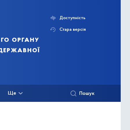
Доступність
Стара версія
го органу
 державної
Ще
Пошук