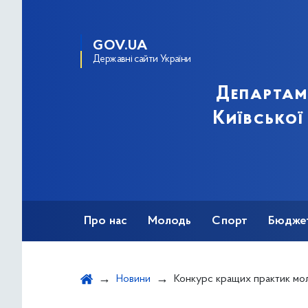
GOV.UA
Державні сайти України
Департам
Київської
Про нас
Молодь
Спорт
Бюдже
Оздоровлення
Фізкультурно-спортив
Новини
Конкурс кращих практик молодіжно