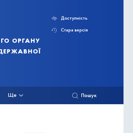
Доступність
Стара версія
го органу
 державної
Ще
Пошук