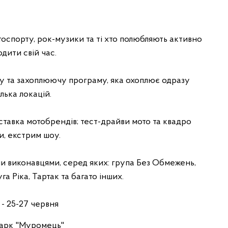
тоспорту, рок-музики та ті хто полюбляють активно
дити свій час.
аву та захоплюючу програму, яка охоплює одразу
лька локацій.
иставка мотобрендів; тест-драйви мото та квадро
и, екстрим шоу.
и виконавцями, серед яких: група Без Обмежень,
а Ріка, Тартак та багато інших.
- 25-27 червня
парк "Муромець"