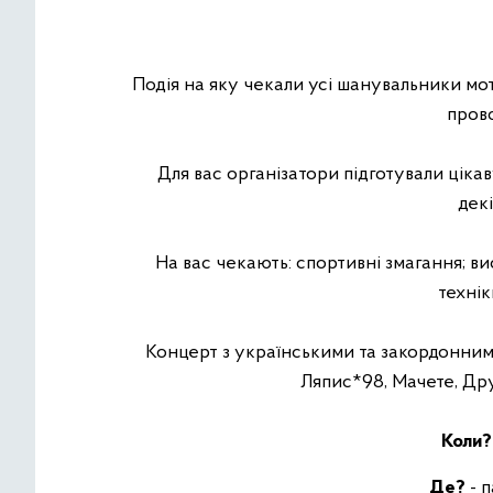
Подія на яку чекали усі шанувальники мо
прово
Для вас організатори підготували цік
декі
На вас чекають: спортивні змагання; в
технік
Концерт з українськими та закордонним
Ляпис*98, Мачете, Друг
Коли?
Де?
- 