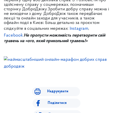
переліку одну або декілька справ;
3. Розповісти про
здійснену справу у соцмережах, позначивши
сторінку ДоброДвіжу.
Зробити добру справу можна і
не виходячи з дому.
ДоброДвіж також передбачає
лекції та онлайн заходи для учасників, а також
офлайн події в Києві.
Більш детально за проєктом
слідкуйте в соціальних мережах:
Instagram
,
Facebook
.
Не пропусти можливість перетворити свій
травень на «ого, який прикольний травень!»
Надрукувати
Поділитися