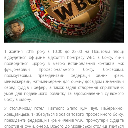
1 жовтня 2018 року з 10.00 до 22.00 на Поштовій площі
відбудеться офіційне відкриття Конгресу WBC з боксу, який
проводиться щороку з метою встановлення контактів між
фукціонерами професіонального боксу, боксерами,
промоутерами, президентами федерацій різних країн,
менеджерами, матчмейкерами для обміну досвідом і знаннями
серед суддів і рефері, а також задля створення сприятливих
умов для подальшого розвитку та вдосконалення сучасного
боксу в цілому.
У столичному готелі Fairmont Grand Kyiv (вул. Набережно-
Хрещатицька, 1) зберуться зірки світового професійного боксу,
президенти федерацій з країн-членів WBC, промоутери, судді та
спортивні функціонери. Всього до української столиці з’їдуться