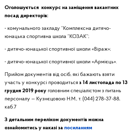
Оголошується конкурс на заміщення вакантних
посад директорів:
• комунального закладу “Комплексна дитячо-
юнацька спортивна школа “КОЗАК”;
• дитячо-юнацької спортивної школи «Віраж»;
• дитячо-юнацької спортивної школи «Армієць».
Прийом документів від осіб, які бажають взяти
участь у конкурсі проводиться
з 14 листопада по 13
грудня 2019 року
головним спеціалістом з питань
персоналу — Кузнєцовою Н.М., т. (044) 278-37-88,
каб.7
З детальним переліком документів можна
ознайомитись у наказі за
посиланням