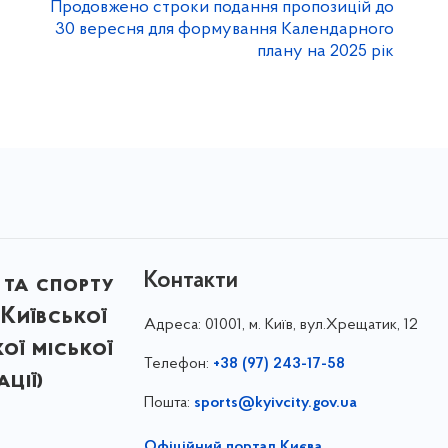
Продовжено строки подання пропозицій до
30 вересня для формування Календарного
плану на 2025 рік
Контакти
 та спорту
Київської
Адреса:
01001, м. Київ, вул.Хрещатик, 12
кої міської
Телефон:
+38 (97) 243-17-58
ції)
Пошта:
sports@kyivcity.gov.ua
Офіційний портал Києва