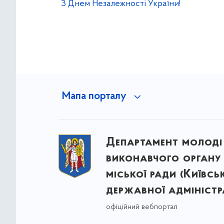
З Днем Незалежності України!
Мапа порталу
Департамент молоді
виконавчого органу 
міської ради (Київсь
державної адміністра
офіційний вебпортал