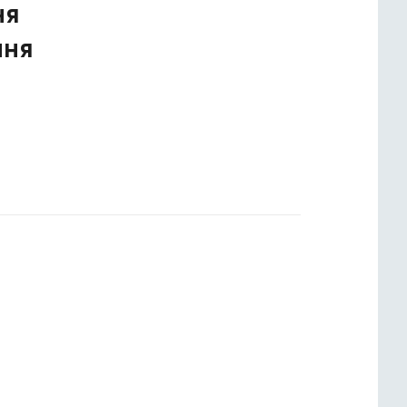
ня
ння