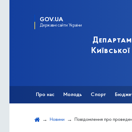
GOV.UA
Державні сайти України
Департам
Київської
Про нас
Молодь
Спорт
Бюдже
Оздоровлення
Фізкультурно-спортив
Новини
Повідомлення про проведення громадського обговорення проекту рішення Київської міської ради "Про затвердження комплексної м