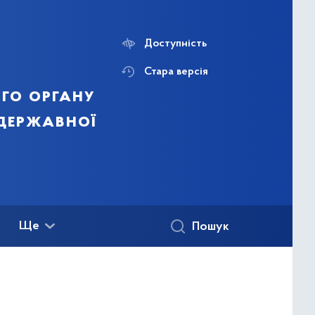
Доступність
Стара версія
го органу
 державної
Ще
Пошук