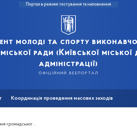
Портал в режимі тестування та наповнення
ент молоді та спорту виконавчо
 міської ради (Київської міської
адміністрації)
офіційний вебпортал
т
Координація проведення масових заходів
на реабілітація
іської цільової програми "Молодь та спорт столиці" на 2025-2027 роки