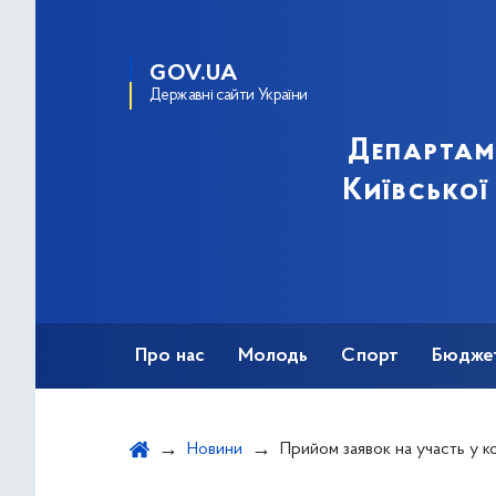
GOV.UA
Державні сайти України
Департам
Київської
Про нас
Молодь
Спорт
Бюдже
Оздоровлення
Фізкультурно-спортив
Новини
Прийом заявок на участь у конкурсі на реалізацію проєктів у рамках здійснення Укр