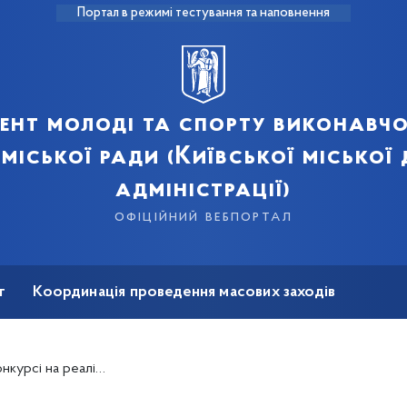
Портал в режимі тестування та наповнення
ент молоді та спорту виконавчо
 міської ради (Київської міської
адміністрації)
офіційний вебпортал
т
Координація проведення масових заходів
на реабілітація
аїнсько-Польських обмінів молоддю у 2022 році