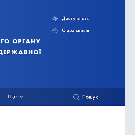
Доступність
Стара версія
го органу
 державної
Ще
Пошук