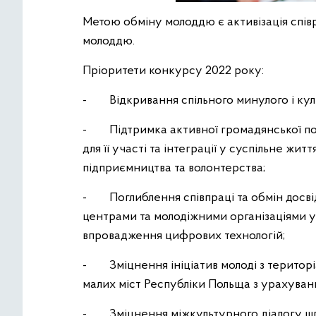
Метою обміну молоддю є активізація спів
молоддю.
Пріоритети конкурсу 2022 року:
- Відкривання спільного минулого і кул
- Підтримка активної громадянської поз
для її участі та інтеграції у суспільне жит
підприємництва та волонтерства;
- Поглиблення співпраці та обмін досві
центрами та молодіжними організаціями у 
впровадження цифрових технологій;
- Зміцнення ініціатив молоді з територіа
малих міст Республіки Польща з урахуванн
- Зміцнення міжкультурного діалогу шля