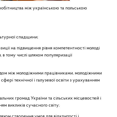
робітництва між українською та польською
ьтурної спадщини;
иції на підвищення рівня компетентності молоді
тя, в тому числі шляхом популяризації
дом між молодіжними працівниками, молодіжними
сфері технічної і галузевої освіти з урахуванням
льних громад України та сільських місцевостей і
ям викликів сучасного світу;
хом створення умов для відкритості і