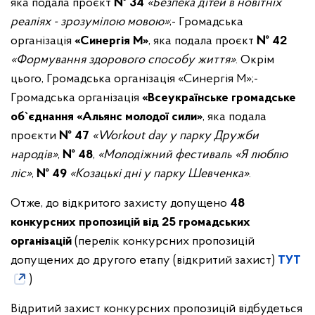
яка подала проєкт
№ 34
«Безпека дітей в новітніх
реаліях - зрозумілою мовою»
;
- Громадська
організація
«Синергія М»
, яка подала проєкт
№ 42
«Формування здорового способу життя»
. Окрім
цього, Громадська організація «Синергія М»;
-
Громадська організація
«Всеукраїнське громадське
об`єднання «Альянс молодої сили»
, яка подала
проєкти
№ 47
«Workout day у парку Дружби
народів»
,
№ 48
,
«Молодіжний фестиваль «Я люблю
ліс»
,
№ 49
«Козацькі дні у парку Шевченка»
.
Отже, до відкритого захисту допущено
48
конкурсних пропозицій від 25 громадських
організацій
(перелік конкурсних пропозицій
допущених до другого етапу (відкритий захист)
ТУТ
)
Відритий захист конкурсних пропозицій відбудеться