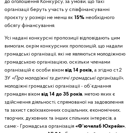
до оголошення Конкурсу, за умови, що такі
організації беруть участь у співфінансуванні
проєкту у розмірі не менш як
15%
необхідного
обсягу фінансування.
Усі надані конкурсні пропозиції відповідають цим
вимогам, окрім конкурсних пропозицій, що надали
громадські організації, які не являються молодіжною
громадською організацією, оскільки членами
організацій є особи віком
від 14 років,
а згідно ст.2
ЗУ
«Про молодіжні та дитячі громадські організації»
,
молодіжні громадські організації - об`єднання
громадян віком
від 14 до 35 років
, метою яких є
здійснення діяльності, спрямованої на задоволення
та захист своїх
законних соціальних, економічних,
творчих, духовних та інших спільних інтересів, а
саме:
- Громадська організація
«Ф`ючелаб Юкрейн»
,