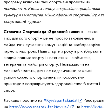
програму включені такі спортивні проекти, як
чемпіонат м. Києва з тенісу, спартакіада працівників
культури і мистецтва, міжконфесійні спортивні ігри та
спортивний туризм.
Столична Спартакіада «Здоровий киянин»
–
свято
тих, для кого спорт – це не просто захоплення, а
майданчик сучасних комунікацій та «лабораторія»
гарного настрою. Наші старти з року в рік збирають
людей, повних азарту і натхнення – любителів,
ветеранів та майстрів спорту. Незважаючи на
масштаб змагань, для нас надзвичайно важливі
успіхи кожного спортсмена, які особистим
прикладом популяризують здоровий спосіб життя і
спорт.
Ласкаво просимо на
#KyivSpartakiada!
Реєстрація
на
http://www.spartak-fst.kiev.ua/
та
http://kyiv-