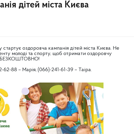
нія дітей міста Києва
у стартує оздоровча кампанія дітей міста Києва. Не
менту молоді та спорту, щоб отримати оздоровчу
у БЕЗКОШТОВНО!
-62-88 – Марія, (066)-241-61-39 – Таіра.