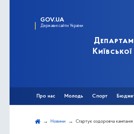
GOV.UA
Державні сайти України
Департам
Київської
Про нас
Молодь
Спорт
Бюдже
Оздоровлення
Фізкультурно-спортив
Новини
Стартує оздоровча кампанія 