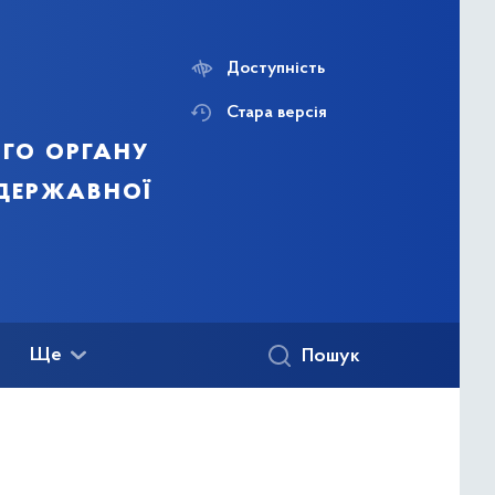
Доступність
Стара версія
го органу
 державної
Ще
Пошук