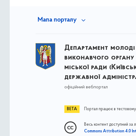
Мапа порталу
Департамент молоді
виконавчого органу 
міської ради (Київсь
державної адміністра
офіційний вебпортал
Портал працює в тестовому
Весь контент доступний за 
Commons Attribution 4.0 Int