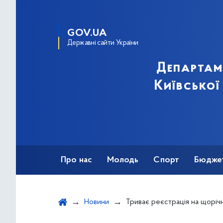
GOV.UA
Державні сайти України
Департам
Київської
Про нас
Молодь
Спорт
Бюдже
Оздоровлення
Фізкультурно-спортив
Новини
Триває реєстрація на щорічний забіг «Шаную воїні