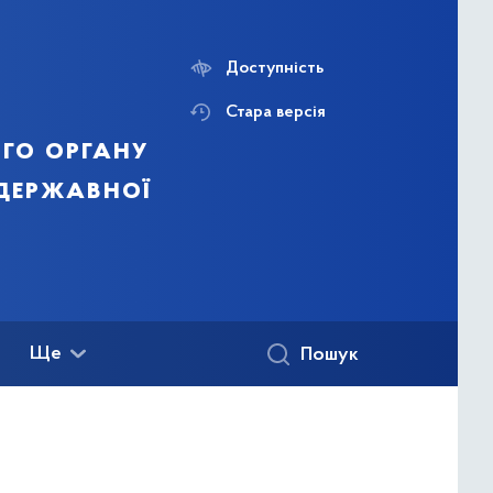
Доступність
Стара версія
го органу
 державної
Ще
Пошук