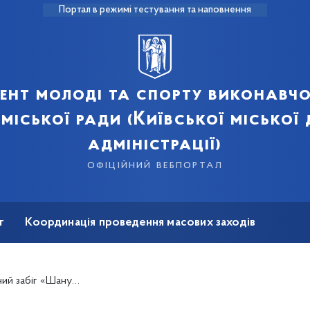
Портал в режимі тестування та наповнення
ент молоді та спорту виконавчо
 міської ради (Київської міської
адміністрації)
офіційний вебпортал
т
Координація проведення масових заходів
на реабілітація
в, біжу за героїв України»