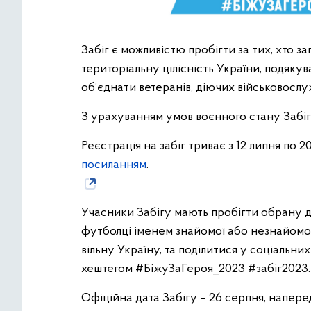
Забіг є можливістю пробігти за тих, хто з
територіальну цілісність України, подякув
об’єднати ветеранів, діючих військовослуж
З урахуванням умов воєнного стану Забіг
Реєстрація на забіг триває з 12 липня по 
посиланням
.
Учасники Забігу мають пробігти обрану дис
футболці іменем знайомої або незнайомої 
вільну Україну, та поділитися у соціальних
хештегом #БіжуЗаГероя_2023 #забіг2023.
Офіційна дата Забігу – 26 серпня, наперед