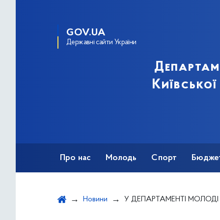
GOV.UA
Державні сайти України
Департам
Київської
Про нас
Молодь
Спорт
Бюдже
Оздоровлення
Фізкультурно-спортив
Новини
У ДЕПАРТАМЕНТІ МОЛОДІ ТА СПОРТУ ВИКОНАВЧОГО ОРГАНУ КИЇВСЬКОЇ МІСЬКОЇ РАДИ (КИЇВСЬОЇ МІСЬКОЇ ДЕРЖАВНОЇ АДМІНІСТРАЦІЇ) ОГОЛОШЕННО КОНКУРС НА ЗАНЯ