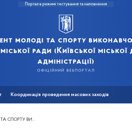
Портал в режимі тестування та наповнення
ент молоді та спорту виконавчо
 міської ради (Київської міської
адміністрації)
офіційний вебпортал
т
Координація проведення масових заходів
на реабілітація
ТТЯ ВАКАНТНИХ ПОСАД ДЕРЖАВНИХ СЛУЖБОВЦІВ КАТЕГОРІЙ &quot;Б&quot; І &quot;В&quot;