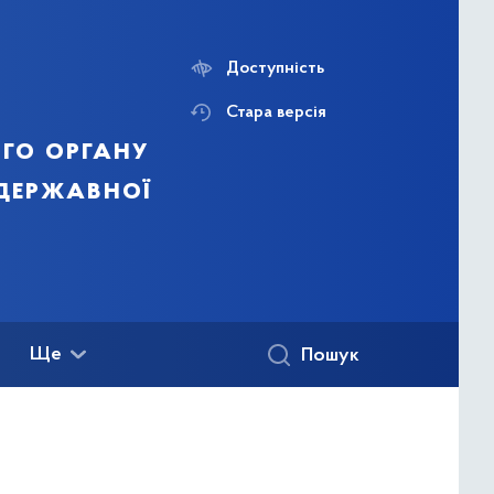
Доступність
Стара версія
го органу
 державної
Ще
Пошук