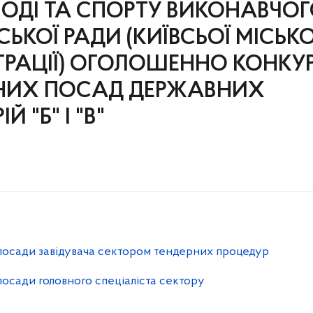
ЛОДІ ТА СПОРТУ ВИКОНАВЧО
СЬКОЇ РАДИ (КИЇВСЬОЇ МІСЬКО
ТРАЦІЇ) ОГОЛОШЕННО КОНКУ
ТНИХ ПОСАД ДЕРЖАВНИХ
 "Б" І "В"
посади завідувача сектором тендерних процедур
осади головного спеціаліста сектору