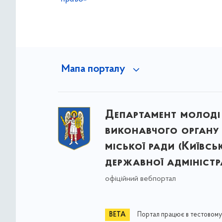
Мапа порталу
Департамент молоді
виконавчого органу 
міської ради (Київсь
державної адміністра
офіційний вебпортал
Портал працює в тестовому