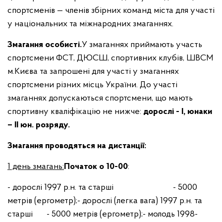
спортсменів — членів збірних команд міста для участі
у національних та міжнародних змаганнях.
Змагання особисті.
У змаганнях приймають участь
спортсмени ФСТ, ДЮСШ, спортивних клубів, ШВСМ
м.Києва та запрошені для участі у змаганнях
спортсмени різних місць України. До участі
змаганнях допускаються спортсмени, що мають
спортивну кваліфікацію не нижче:
дорослі - І, юнаки
– ІІ юн. розряду.
Змагання проводяться на дистанції:
1 день змагань:
Початок о 10-00
:
- дорослі 1997 р.н. та старші - 5000
метрів (ергометр);
- дорослі (легка вага) 1997 р.н. та
старші - 5000 метрів (ергометр);
- молодь 1998-