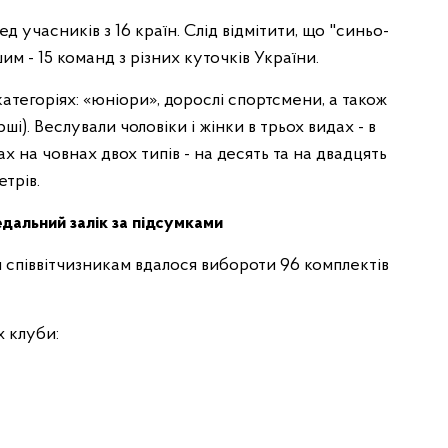
 учасників з 16 країн. Слід відмітити, що "синьо-
м - 15 команд з різних куточків України.
атегоріях: «юніори», дорослі спортсмени, а також
рші). Веслували чоловіки і жінки в трьох видах - в
ах на човнах двох типів - на десять та на двадцять
етрів.
едальний залік за підсумками
 співвітчизникам вдалося вибороти 96 комплектів
х клуби: