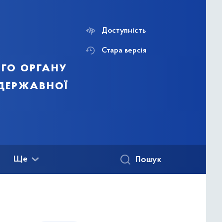
Доступність
Стара версія
го органу
 державної
Ще
Пошук