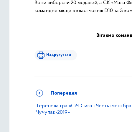
Вони вибороли 20 медалей, а СК «Мала Фл
командне місце в класі човнів D10 та 3 ко
Вітаємо команди
Надрукувати
Попередня
Теренова гра «СіЧ: Сила і Честь імені бра
Чучупак-2019»