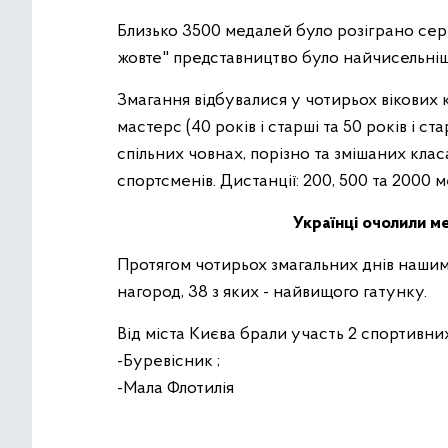
Близько 3500 медалей було розіграно серед
жовте" представництво було найчисельніши
Змагання відбувалися у чотирьох вікових к
мастерс (40 років і старші та 50 років і ста
спільних човнах, порізно та змішаних клас
спортсменів. Дистанції: 200, 500 та 2000 м
Українці очолили м
Протягом чотирьох змагальних днів нашим
нагород, 38 з яких - найвищого гатунку.
Від міста Києва брали участь 2 спортивни
-Буревісник ;
-Мала Флотилія