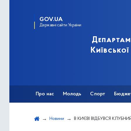
GOV.UA
Державні сайти України
Департам
Київської
Про нас
Молодь
Спорт
Бюдже
Оздоровлення
Фізкультурно-спортив
Новини
В КИЄВІ ВІДБУВСЯ КЛУБНИЙ 