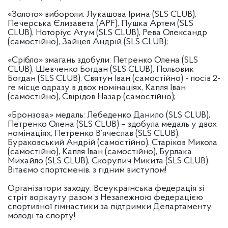
«Золото» вибороли: Лукашова Ірина (SLS CLUB),
Печерська Єлизавета (APF), Пушка Артем (SLS
CLUB), Ноторіус Атум (SLS CLUB), Рева Олександр
(самостійно), Зайцев Андрій (SLS CLUB);
«Срібло» змагань здобули: Петренко Олена (SLS
CLUB), Шевченко Богдан (SLS CLUB), Польовик
Богдан (SLS CLUB), Святун Іван (самостійно) - посів 2-
ге місце одразу в двох номінаціях, Капля Іван
(самостійно), Свірідов Назар (самостійно);
«Бронзова» медаль: Лебеденко Данило (SLS CLUB),
Петренко Олена (SLS CLUB) – здобула медаль у двох
номінаціях, Петренко В’ячеслав (SLS CLUB),
Бураковський Андрій (самостійно), Старіков Микола
(самостійно), Капля Іван (самостійно), Бурлака
Михайло (SLS CLUB), Скорупич Микита (SLS CLUB).
Вітаємо спортсменів, з гідним виступом!
Організатори заходу: Всеукраїнська федерація зі
стріт воркауту разом з Незалежною федерацією
спортивної гімнастики за підтримки Департаменту
молоді та спорту!