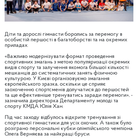
Діти та дорослі гімнасти боролись за перемогу в
особистій першості в багатоборстві та на окремих
приладах.
«Важливо модернізувати формат проведення
спортивних змагань з метою популяризації окремих
видів спорту та залучення якомога більшої кількості
мешканців до систематичних занять фізичною
культурою. У Києві організовуємо змагання
європейського зразка, оскільки це сприяє
заохоченню спортсменів долучатися до першостей
та ще ефективніше тренуватись заради перемоги», -
зазначила директорка Департаменту молоді та
спорту КМДА Юлія Хан.
Під час заходу відбулось відкрите тренування зі
спортивної гімнастики для усіх охочих. А також було
розіграно персональні кубки олімпійського чемпіона
Олега Верняєва за найкращі бруси.