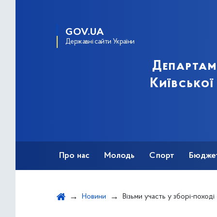
GOV.UA
Державні сайти України
Департам
Київської
Про нас
Молодь
Спорт
Бюдже
Оздоровлення
Фізкультурно-спортив
Новини
Візьми участь у зборі-поході