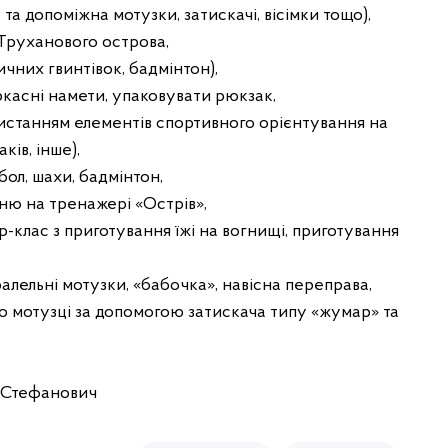
та допоміжна мотузки, затискачі, вісімки тощо),
Труханового острова,
тичних гвинтівок, бадмінтон),
касні намети, упаковувати рюкзак,
ристанням елементів спортивного орієнтування на
ків, інше),
бол, шахи, бадмінтон,
інню на тренажері «Острів»,
-клас з приготування їжі на вогнищі, приготування
ралельні мотузки, «бабочка», навісна переправа,
по мотузці за допомогою затискача типу «жумар» та
р Стефанович