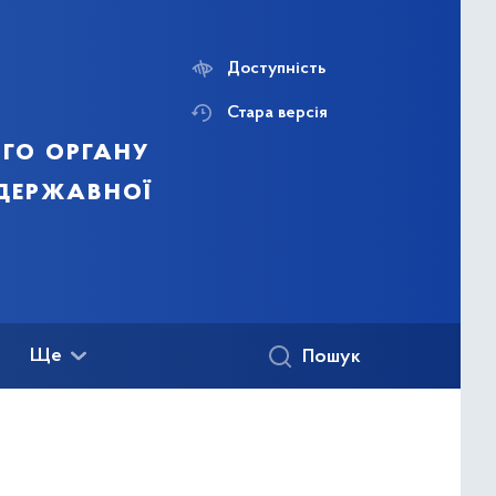
Доступність
Стара версія
го органу
 державної
Ще
Пошук