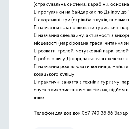
(страхувальна система, карабіни, основна 
 прогулянки на байдарках по Дніпру до 
 спортивні ігри (стрільба з луків, пневма
 навчання встановлювати туристичні кар
 навчання слеклайну, активності з вико
місцевості (маркірована траса, читання зна
 розваги: тролей, мотузковий парк, волей
 риболовля у Дніпрі, заняття зі скелелаз
 навчання розпалювати вогнище, майстер
козацького кулішу
 практичні заняття з техніки туризму: па
спуск з використанням «вісімки», підйом 
інше.
Телефон для довідок 067 740 38 86 Заха