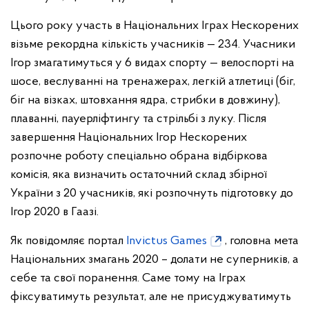
Цього року участь в Національних Іграх Нескорених
візьме рекордна кількість учасників — 234. Учасники
Ігор змагатимуться у 6 видах спорту — велоспорті на
шосе, веслуванні на тренажерах, легкій атлетиці (біг,
біг на візках, штовхання ядра, стрибки в довжину),
плаванні, пауерліфтингу та стрільбі з луку. Після
завершення Національних Ігор Нескорених
розпочне роботу спеціально обрана відбіркова
комісія, яка визначить остаточний склад збірної
України з 20 учасників, які розпочнуть підготовку до
Ігор 2020 в Гаазі.
Як повідомляє портал
Invictus Games
, головна мета
Національних змагань 2020 – долати не суперників, а
себе та свої поранення. Саме тому на Іграх
фіксуватимуть результат, але не присуджуватимуть