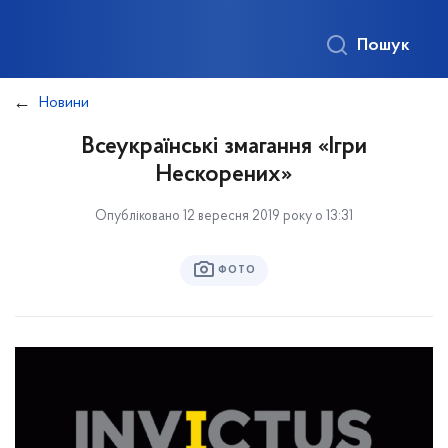
Пошук
Новини
Всеукраїнські змагання «Ігри
Нескорених»
Опубліковано 12 вересня 2019 року о 13:31
ФОТО