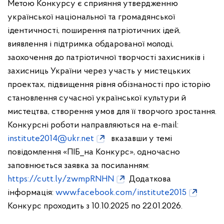
Метою Конкурсу є сприяння утвердженню
української національної та громадянської
ідентичності, поширення патріотичних ідей,
виявлення і підтримка обдарованої молоді,
заохочення до патріотичної творчості захисників і
захисниць України через участь у мистецьких
проектах, підвищення рівня обізнаності про історію
становлення сучасної української культури й
мистецтва, створення умов для її творчого зростання.
Конкурсні роботи направляються на e-mail:
institute2014@ukr.net
вказавши у темі
повідомлення «ПІБ_на Конкурс», одночасно
заповнюється заявка за посиланням:
https://cutt.ly/zwmpRNHN
Додаткова
інформація:
www.facebook.com/institute2015
Конкурс проходить з 10.10.2025 по 22.01.2026.