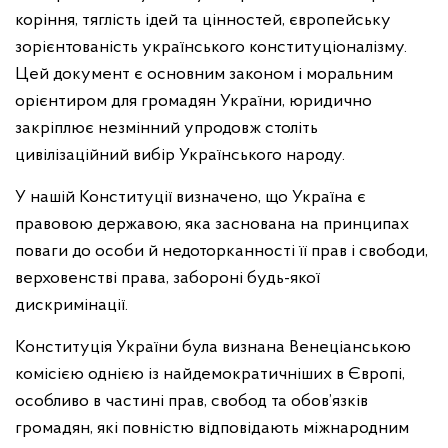
коріння, тяглість ідей та цінностей, європейську
зорієнтованість українського конституціоналізму.
Цей документ є основним законом і моральним
орієнтиром для громадян України, юридично
закріплює незмінний упродовж століть
цивілізаційний вибір Українського народу.
У нашій Конституції визначено, що Україна є
правовою державою, яка заснована на принципах
поваги до особи й недоторканності її прав і свободи,
верховенстві права, забороні будь-якої
дискримінації.
Конституція України була визнана Венеціанською
комісією однією із найдемократичніших в Європі,
особливо в частині прав, свобод та обов’язків
громадян, які повністю відповідають міжнародним