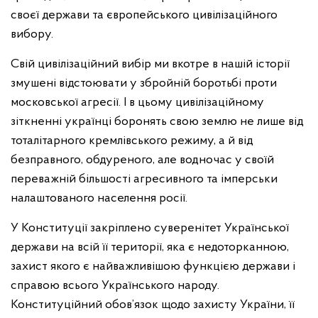
своєї держави та європейського цивілізаційного
вибору.
Свій цивілізаційний вибір ми вкотре в нашій історії
змушені відстоювати у збройній боротьбі проти
московської агресії. І в цьому цивілізаційному
зіткненні українці боронять свою землю не лише від
тоталітарного кремлівського режиму, а й від
безправного, обдуреного, але водночас у своїй
переважній більшості агресивного та імперськи
налаштованого населення росії.
У Конституції закріплено суверенітет Української
держави на всій її території, яка є недоторканною,
захист якого є найважливішою функцією держави і
справою всього Українського народу.
Конституційний обов’язок щодо захисту України, її