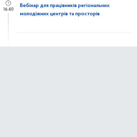
Вебінар для працівників регіональних
16:40
молодіжних центрів та просторів
7 квітня 2026 р.,
вівторок
Світ має почути, що ви пережили!
10:24
1 квітня 2026 р.,
середа
Молодь змінює країну: стартувало