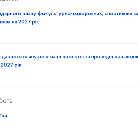
дарного плану фізкультурно-оздоровчих, спортивних за
иєва на 2027 рік
арного плану реалізації проєктів та проведення заходів
а 2027 рік
бота
їни