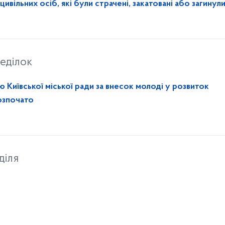
вільних осіб, які були страчені, закатовані або загинули
еділок
 Київської міської ради за внесок молоді у розвиток
озпочато
діля