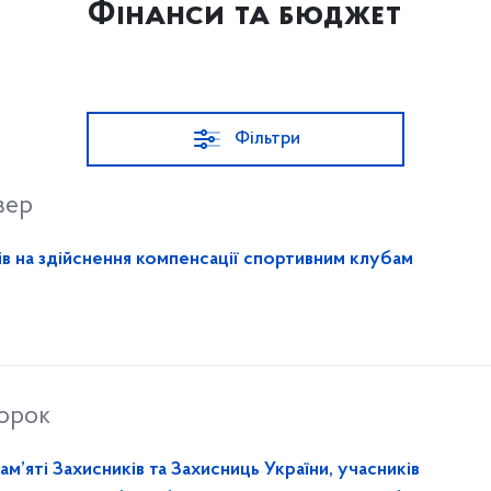
Фінанси та бюджет
Фільтри
вер
в на здійснення компенсації спортивним клубам
торок
ам’яті Захисників та Захисниць України, учасників