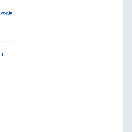
ходів
 з