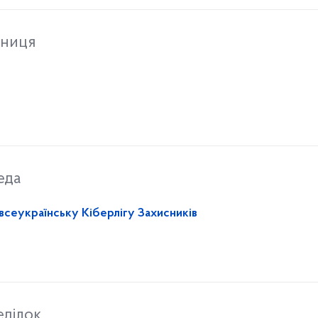
тниця
еда
 всеукраїнську Кіберлігу Захисників
еділок