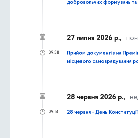
добровольчих формувань та ци
полоні...
27 липня 2026 р.,
пон
Прийом документів на Премію
09:58
місцевого самоврядування р
28 червня 2026 р.,
не
28 червня - День Конституції
09:14