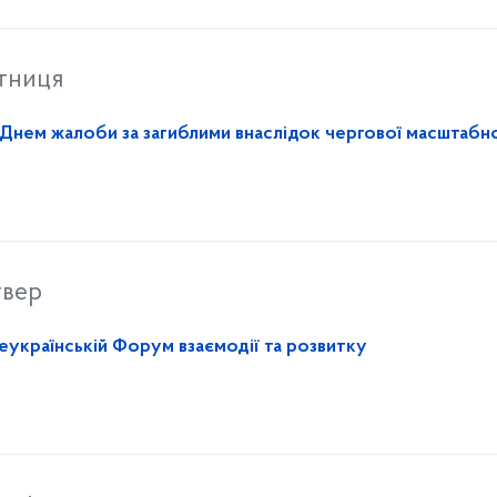
ятниця
 Днем жалоби за загиблими внаслідок чергової масштабн
твер
сеукраїнській Форум взаємодії та розвитку