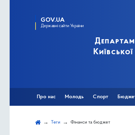
GOV.UA
Державні сайти України
Департам
Київської
Про нас
Молодь
Спорт
Бюдже
Оздоровлення
Фізкультурно-спортив
Теги
Фінанси та бюджет