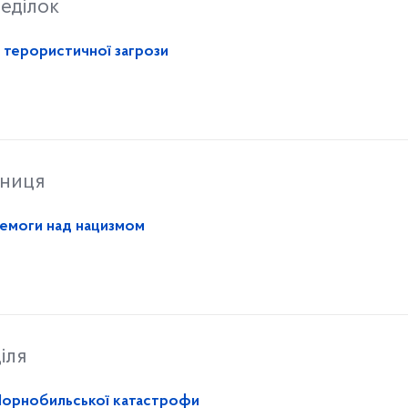
еділок
х терористичної загрози
тниця
еремоги над нацизмом
іля
я Чорнобильської катастрофи