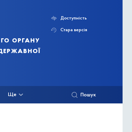
Доступність
Стара версія
го органу
 державної
Ще
Пошук