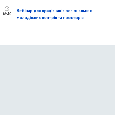
Вебінар для працівників регіональних
16:40
молодіжних центрів та просторів
7 квітня 2026 р.,
вівторок
Світ має почути, що ви пережили!
10:24
1 квітня 2026 р.,
середа