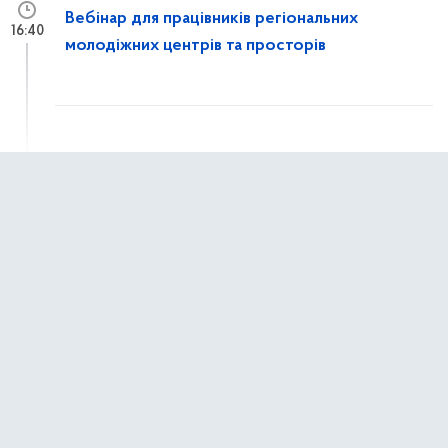
Вебінар для працівників регіональних
16:40
молодіжних центрів та просторів
7 квітня 2026 р.,
вівторок
Світ має почути, що ви пережили!
10:24
1 квітня 2026 р.,
середа
Молодь змінює країну: стартувало