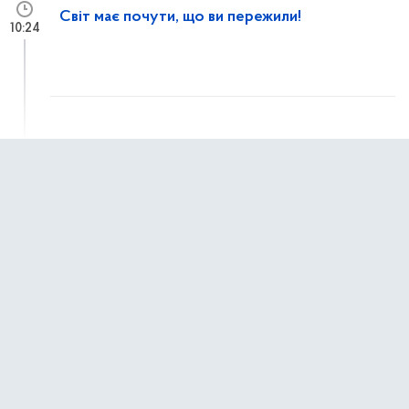
Світ має почути, що ви пережили!
10:24
1 квітня 2026 р.,
середа
Молодь змінює країну: стартувало
14:01
опитування у межах міжнародного проєкту
«Driven by Passions»
25 березня 2026 р.,
середа
Розпочато формування Конкурсної комісії з