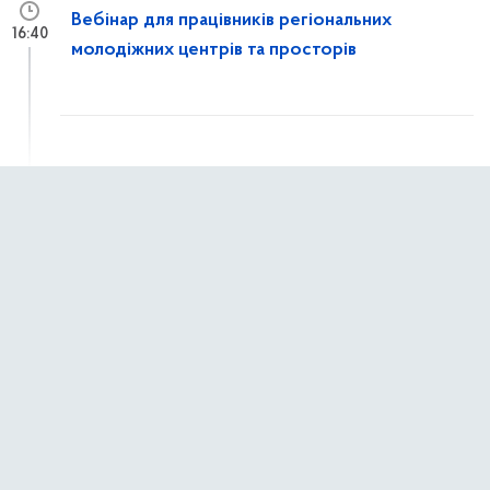
Вебінар для працівників регіональних
16:40
молодіжних центрів та просторів
7 квітня 2026 р.,
вівторок
Світ має почути, що ви пережили!
10:24
1 квітня 2026 р.,
середа
Молодь змінює країну: стартувало