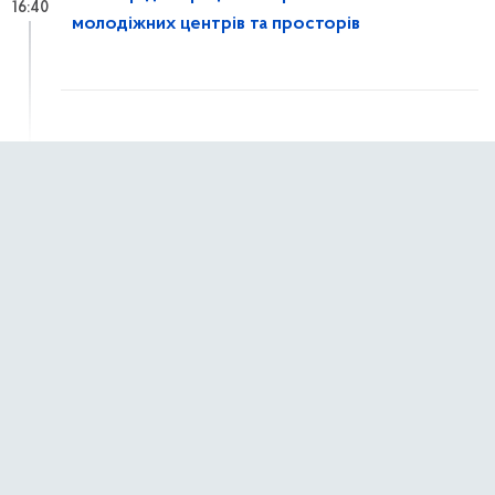
16:40
молодіжних центрів та просторів
7 квітня 2026 р.,
вівторок
Світ має почути, що ви пережили!
10:24
1 квітня 2026 р.,
середа
Молодь змінює країну: стартувало
14:01
опитування у межах міжнародного проєкту