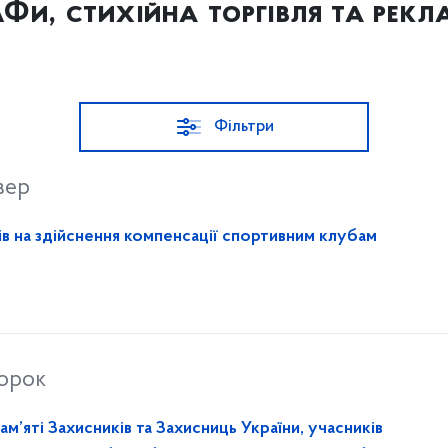
Фи, стихійна торгівля та рекл
Фільтри
вер
в на здійснення компенсації спортивним клубам
торок
ам’яті Захисників та Захисниць України, учасників