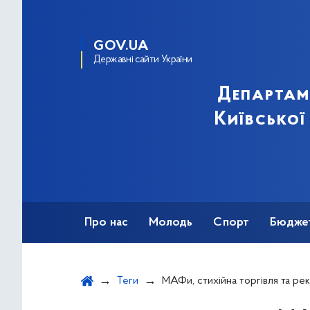
GOV.UA
Державні сайти України
Департам
Київської
Про нас
Молодь
Спорт
Бюдже
Оздоровлення
Фізкультурно-спортив
Теги
МАФи, стихійна торгівля та ре