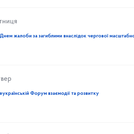
ятниця
 Днем жалоби за загиблими внаслідок чергової масштабн
твер
сеукраїнській Форум взаємодії та розвитку