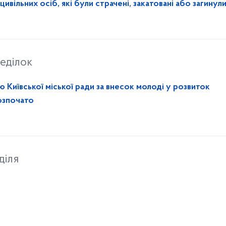
вільних осіб, які були страчені, закатовані або загинули
еділок
 Київської міської ради за внесок молоді у розвиток
озпочато
діля