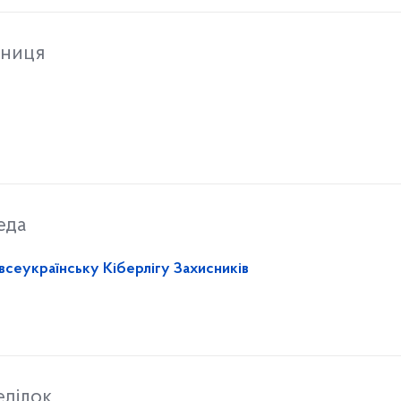
тниця
еда
 всеукраїнську Кіберлігу Захисників
еділок