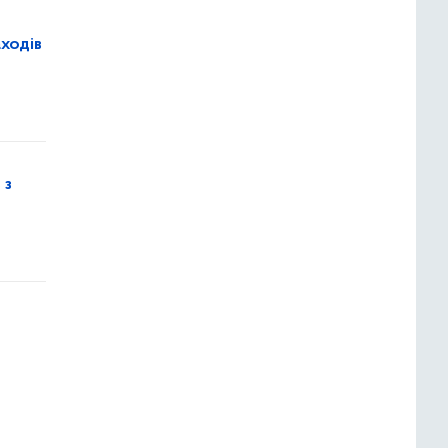
ходів
 з