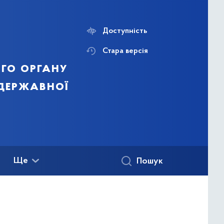
Доступність
Стара версія
го органу
 державної
Ще
Пошук