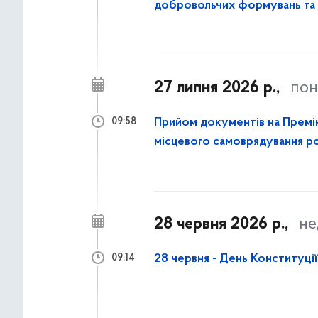
добровольчих формувань та ци
полоні...
27 липня 2026 р.,
пон
Прийом документів на Премію
09:58
місцевого самоврядування р
28 червня 2026 р.,
не
28 червня - День Конституції
09:14