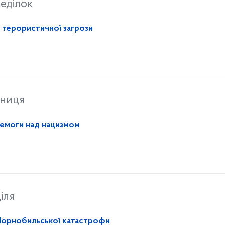
еділок
х терористичної загрози
тниця
еремоги над нацизмом
іля
я Чорнобильської катастрофи