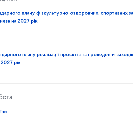
дарного плану фізкультурно-оздоровчих, спортивних за
иєва на 2027 рік
арного плану реалізації проєктів та проведення заходів
а 2027 рік
бота
їни