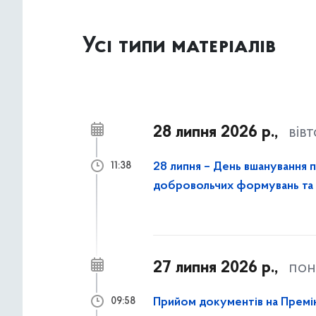
Усі типи матеріалів
28 липня 2026 р.,
вів
28 липня – День вшанування п
11:38
добровольчих формувань та ци
полоні...
27 липня 2026 р.,
пон
Прийом документів на Премію
09:58