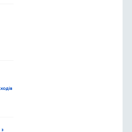
ходів
 з