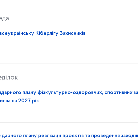
еда
 всеукраїнську Кіберлігу Захисників
еділок
дарного плану фізкультурно-оздоровчих, спортивних за
иєва на 2027 рік
арного плану реалізації проєктів та проведення заходів