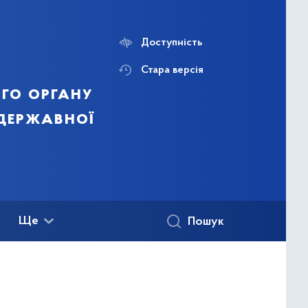
Доступність
Стара версія
го органу
 державної
Ще
Пошук