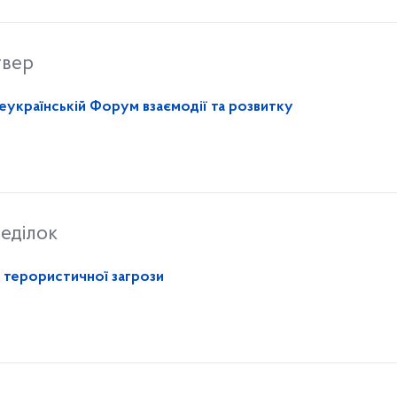
твер
сеукраїнській Форум взаємодії та розвитку
еділок
х терористичної загрози