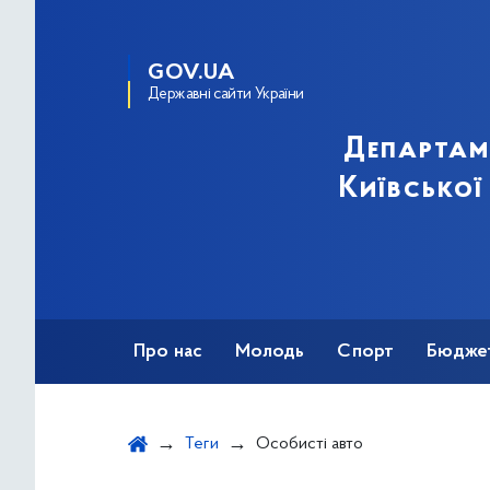
GOV.UA
Державні сайти України
Департам
Київської
Про нас
Молодь
Спорт
Бюдже
Оздоровлення
Фізкультурно-спортив
Теги
Особисті авто