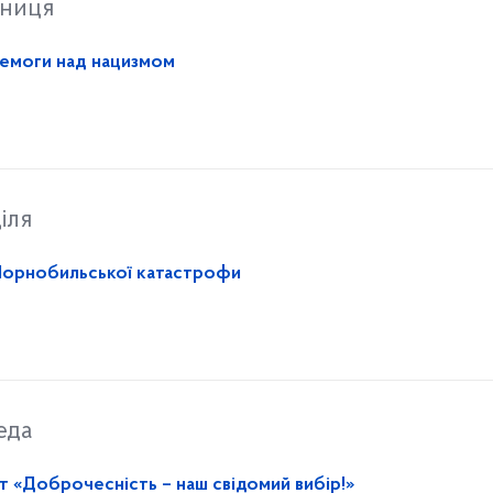
тниця
еремоги над нацизмом
іля
я Чорнобильської катастрофи
еда
 «Доброчесність – наш свідомий вибір!»