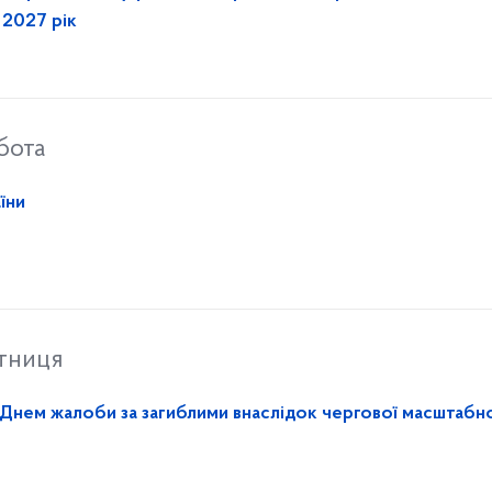
а 2027 рік
бота
їни
ятниця
 Днем жалоби за загиблими внаслідок чергової масштабн