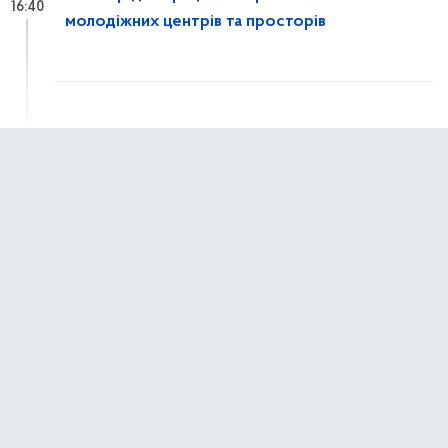
16:40
молодіжних центрів та просторів
7 квітня 2026 р.,
вівторок
Світ має почути, що ви пережили!
10:24
1 квітня 2026 р.,
середа
Молодь змінює країну: стартувало
14:01
опитування у межах міжнародного проєкту