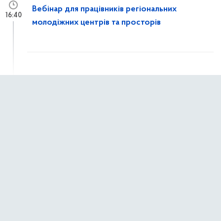
Вебінар для працівників регіональних
16:40
молодіжних центрів та просторів
7 квітня 2026 р.,
вівторок
Світ має почути, що ви пережили!
10:24
1 квітня 2026 р.,
середа
Молодь змінює країну: стартувало