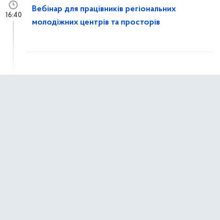
Вебінар для працівників регіональних
16:40
молодіжних центрів та просторів
7 квітня 2026 р.,
вівторок
Світ має почути, що ви пережили!
10:24
1 квітня 2026 р.,
середа
Молодь змінює країну: стартувало