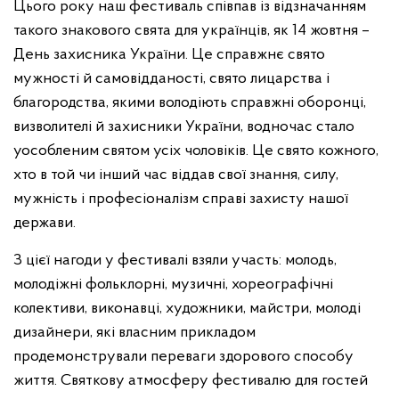
Цього року наш фестиваль співпав із відзначанням
такого знакового свята для українців, як 14 жовтня –
День захисника України. Це справжнє свято
мужності й самовідданості, свято лицарства і
благородства, якими володіють справжні оборонці,
визволителі й захисники України, водночас стало
уособленим святом усіх чоловіків. Це свято кожного,
хто в той чи інший час віддав свої знання, силу,
мужність і професіоналізм справі захисту нашої
держави.
З цієї нагоди у фестивалі взяли участь: молодь,
молодіжні фольклорні, музичні, хореографічні
колективи, виконавці, художники, майстри, молоді
дизайнери, які власним прикладом
продемонстрували переваги здорового способу
життя. Святкову атмосферу фестивалю для гостей