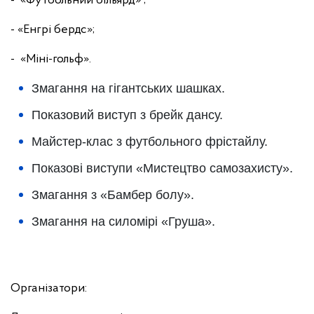
- «Футбольний більярд» ;
- «Енгрі бердс»;
- «Міні-гольф».
Змагання на гігантських шашках.
Показовий виступ з брейк дансу.
Майстер-клас з футбольного фрістайлу.
Показові виступи «Мистецтво самозахисту».
Змагання з «Бамбер болу».
Змагання на силомірі «Груша».
Організатори: